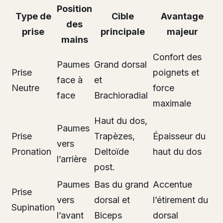
Position
Type de
Cible
Avantage
des
prise
principale
majeur
mains
Confort des
Paumes
Grand dorsal
Prise
poignets et
face à
et
Neutre
force
face
Brachioradial
maximale
Haut du dos,
Paumes
Prise
Trapèzes,
Épaisseur du
vers
Pronation
Deltoïde
haut du dos
l’arrière
post.
Paumes
Bas du grand
Accentue
Prise
vers
dorsal et
l’étirement du
Supination
l’avant
Biceps
dorsal