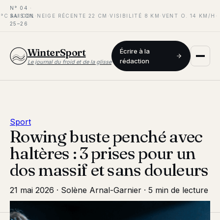
N° 04 ·
°C AU COL
SAISON
·
NEIGE RÉCENTE 22 CM
·
VISIBILITÉ 8 KM
·
VENT O. 14 KM/H
·
25–26
WinterSport
Écrire à la
rédaction
Le journal du froid et de la glisse
Sport
Rowing buste penché avec
haltères : 3 prises pour un
dos massif et sans douleurs
21 mai 2026
·
Solène Arnal-Garnier
·
5 min de lecture