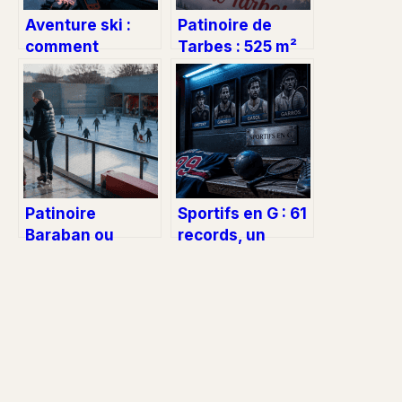
Aventure ski :
Patinoire de
comment
Tarbes : 525 m²
préparer son
de glace et nos
itinéraire,
conseils pour
maîtriser la
patiner sans la
sécurité et
foule
réussir son
expédition
Patinoire
Sportifs en G : 61
Baraban ou
records, un
Charlemagne : le
Golden Slam et
duel des pistes
les noms pour
lyonnaises pour
gagner au Petit
débuter en
Bac
douceur