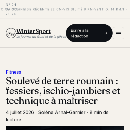
N° 04 ·
C AU COL
SAISON
·
NEIGE RÉCENTE 22 CM
·
VISIBILITÉ 8 KM
·
VENT O. 14 KM/H
·
25–26
WinterSport
Écrire à la
rédaction
Le journal du froid et de la glisse
Fitness
Soulevé de terre roumain :
fessiers, ischio-jambiers et
technique à maîtriser
4 juillet 2026
·
Solène Arnal-Garnier
·
8 min de
lecture