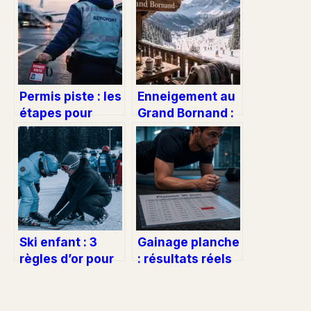
Permis piste : les
Enneigement au
étapes pour
Grand Bornand :
obtenir votre
état des pistes,
habilitation et
accès et
circuler sur le
conseils
tarmac
pratiques
Ski enfant : 3
Gainage planche
règles d’or pour
: résultats réels
choisir la taille et
après 30 jours et
le matériel idéal
programme
d’entraînement