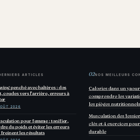
02
DERNIERS ARTICLES
NOS MEILLEURS CO
ing penché avec haltères : dos
Calories dans un yaourt
t, coudes vers l’arrière, erreurs à
comprendre les variatio
ter
les pièges nutritionnel
AOÛT 2026
Musculation des fessier
culation pour femme : tonifier,
clés et 4 exercices pou
dre du poids et éviter les erreurs
durable
 freinent les résultats