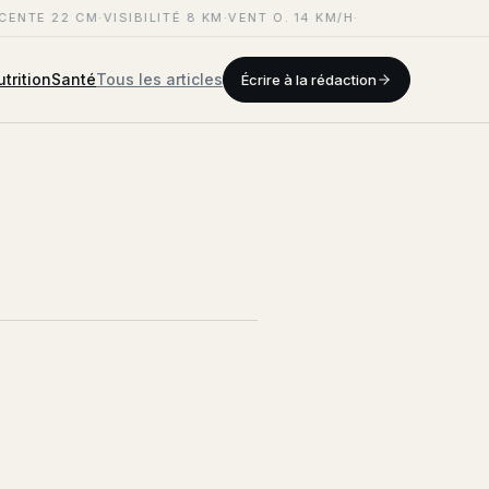
CENTE 22 CM
·
VISIBILITÉ 8 KM
·
VENT O. 14 KM/H
·
trition
Santé
Tous les articles
Écrire à la rédaction