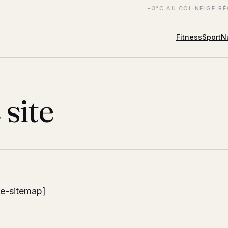
−3°C AU COL
·
NEIGE RÉ
Fitness
Sport
Nu
 site
me-sitemap]