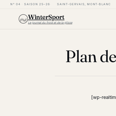
N° 04 · SAISON 25–26
SAINT-GERVAIS, MONT-BLANC
WinterSport
Le journal du froid et de la glisse
Plan de
[wp-realti