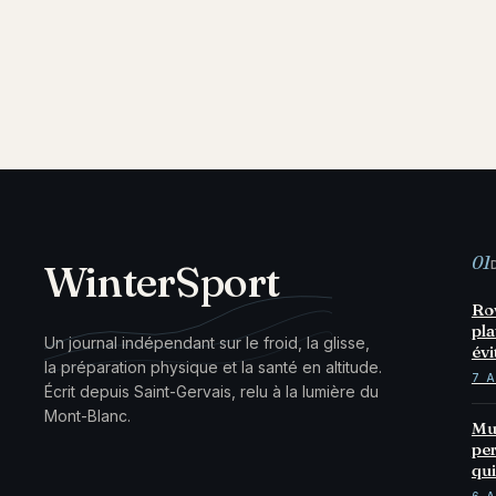
01
WinterSport
Row
pla
Un journal indépendant sur le froid, la glisse,
évi
la préparation physique et la santé en altitude.
7 
Écrit depuis Saint-Gervais, relu à la lumière du
Mont-Blanc.
Mus
per
qui