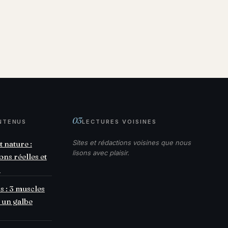
03
NTENUS
LECTURES VOISINES
Sites et rédactions voisines que nous
 nature :
lisons avec plaisir.
ns réelles et
s
s : 3 muscles
r un galbe