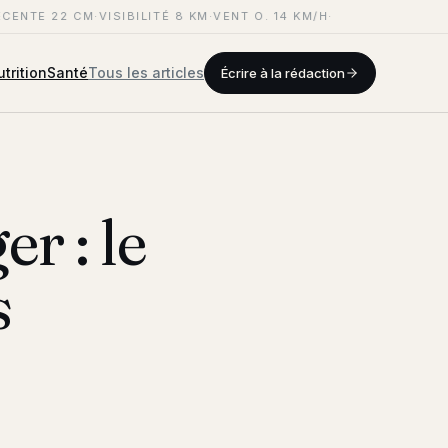
CENTE 22 CM
·
VISIBILITÉ 8 KM
·
VENT O. 14 KM/H
·
trition
Santé
Tous les articles
Écrire à la rédaction
r : le
s