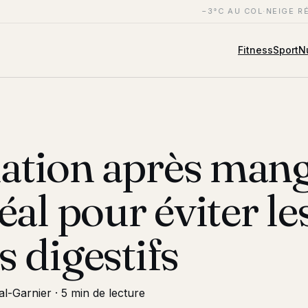
−3°C AU COL
·
NEIGE RÉ
Fitness
Sport
Nu
tion après mange
éal pour éviter le
s digestifs
al-Garnier
·
5 min de lecture