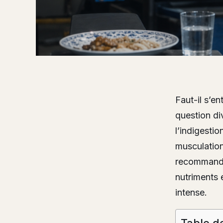
Faut-il s’en
question di
l’indigestio
musculation
recommandé.
nutriments 
intense.
Table d