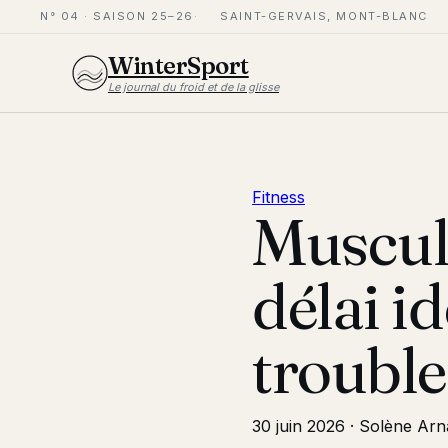
N° 04 · SAISON 25–26
SAINT-GERVAIS, MONT-BLANC
WinterSport
Le journal du froid et de la glisse
Fitness
Muscula
délai id
trouble
30 juin 2026
·
Solène Arn