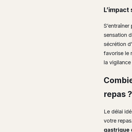
L’impact 
S’entraîner
sensation d
sécrétion d
favorise le
la vigilanc
Combie
repas ?
Le délai id
votre repas.
gastrique
e