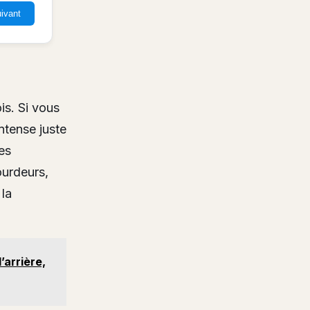
ivant
is. Si vous
tense juste
es
ourdeurs,
 la
’arrière,