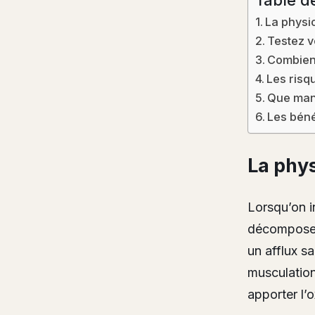
La physio
Testez v
Combien 
Les risq
Que mang
Les béné
La phys
Lorsqu’on i
décomposer
un afflux s
musculation
apporter l’