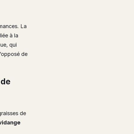
rmances. La
iée à la
ue, qui
 l’opposé de
 de
graisses de
vidange