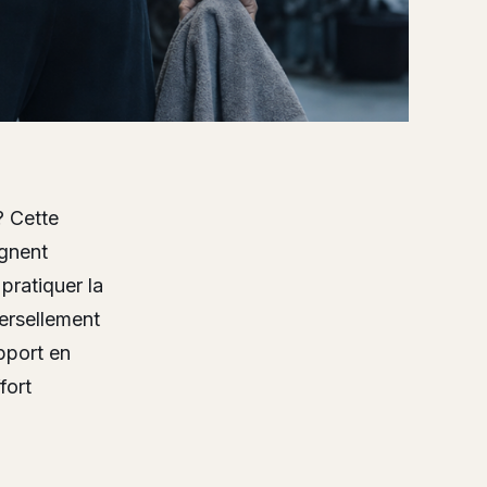
 ? Cette
ignent
 pratiquer la
versellement
pport en
fort