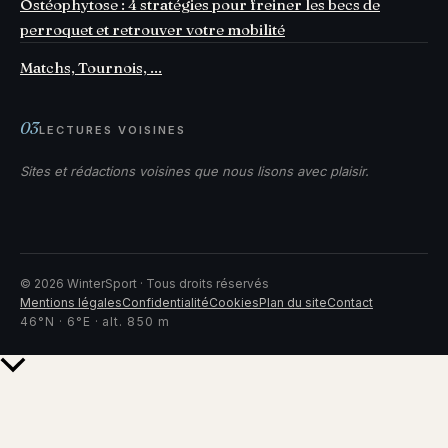
Ostéophytose : 4 stratégies pour freiner les becs de
perroquet et retrouver votre mobilité
Matchs, Tournois, ...
03
LECTURES VOISINES
Sites et rédactions voisines que nous lisons avec plaisir.
©
2026
WinterSport · Tous droits réservés
Mentions légales
Confidentialité
Cookies
Plan du site
Contact
46°N · 6°E · alt. 850 m
Retour
en
haut