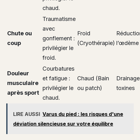
chaud.
Traumatisme
avec
Chute ou
Froid
Réductio
gonflement :
coup
(Cryothérapie)
l’œdème
privilégier le
froid.
Courbatures
Douleur
et fatigue :
Chaud (Bain
Drainage
musculaire
privilégier le
ou patch)
toxines
après sport
chaud.
LIRE AUSSI
Varus du pied : les risques d'une
déviation silencieuse sur votre équilibre