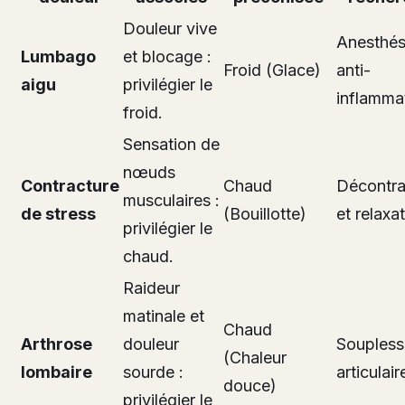
Douleur vive
Anesthés
Lumbago
et blocage :
Froid (Glace)
anti-
aigu
privilégier le
inflamma
froid.
Sensation de
nœuds
Contracture
Chaud
Décontra
musculaires :
de stress
(Bouillotte)
et relaxa
privilégier le
chaud.
Raideur
matinale et
Chaud
Arthrose
douleur
Soupless
(Chaleur
lombaire
sourde :
articulair
douce)
privilégier le