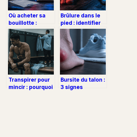
Où acheter sa
Brûlure dans le
bouillotte :
pied : identifier
critères de
les causes
sécurité,
nerveuses,
comparatif des
mécaniques et
modèles et
circulatoires
points de vente
fiables
Transpirer pour
Bursite du talon :
mincir : pourquoi
3 signes
perdre 2 litres
cliniques pour
d’eau n’élimine
l’identifier et 5
pas 1 gramme de
étapes pour la
graisse
soigner