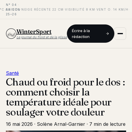
N° 04 ·
C AU COL
SAISON
·
NEIGE RÉCENTE 22 CM
·
VISIBILITÉ 8 KM
·
VENT O. 14 KM/H
·
25–26
WinterSport
Écrire à la
rédaction
Le journal du froid et de la glisse
Santé
Chaud ou froid pour le dos :
comment choisir la
température idéale pour
soulager votre douleur
16 mai 2026
·
Solène Arnal-Garnier
·
7 min de lecture