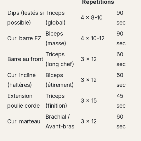
Répétitions
Dips (lestés si
Triceps
90
4 x 8-10
possible)
(global)
sec
Biceps
90
Curl barre EZ
4 x 10-12
(masse)
sec
Triceps
60
Barre au front
3 x 12
(long chef)
sec
Curl incliné
Biceps
60
3 x 12
(haltères)
(étirement)
sec
Extension
Triceps
45
3 x 15
poulie corde
(finition)
sec
Brachial /
60
Curl marteau
3 x 12
Avant-bras
sec