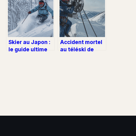
choisir votre
le flex et
équipement
optimiser son
selon votre
équipement
pratique
Skier au Japon :
Accident mortel
le guide ultime
au téléski de
pour dompter la
Vanay : les
poudreuse
zones d’ombre
légendaire
d’une
maintenance
fatale