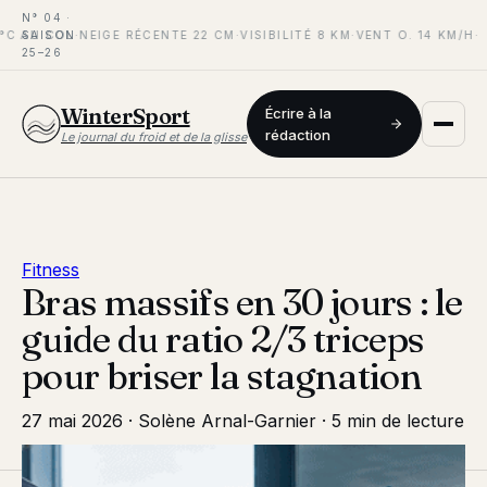
N° 04 ·
°C AU COL
SAISON
·
NEIGE RÉCENTE 22 CM
·
VISIBILITÉ 8 KM
·
VENT O. 14 KM/H
·
25–26
WinterSport
Écrire à la
rédaction
Le journal du froid et de la glisse
Fitness
Bras massifs en 30 jours : le
guide du ratio 2/3 triceps
pour briser la stagnation
27 mai 2026
·
Solène Arnal-Garnier
·
5 min de lecture