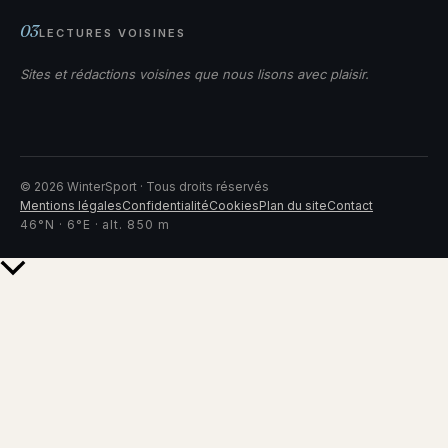
03
LECTURES VOISINES
Sites et rédactions voisines que nous lisons avec plaisir.
©
2026
WinterSport · Tous droits réservés
Mentions légales
Confidentialité
Cookies
Plan du site
Contact
46°N · 6°E · alt. 850 m
Retour
en
haut