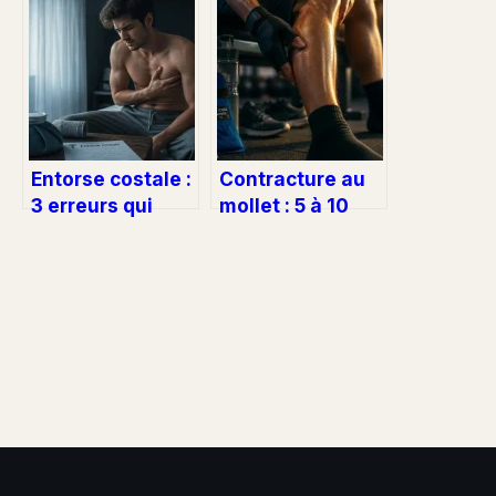
la température
d’arrêt de travail
idéale pour
selon votre
soulager votre
métier ?
douleur
Entorse costale :
Contracture au
3 erreurs qui
mollet : 5 à 10
retardent votre
jours pour guérir
guérison et le
et éviter la
temps de
déchirure
récupération
réel