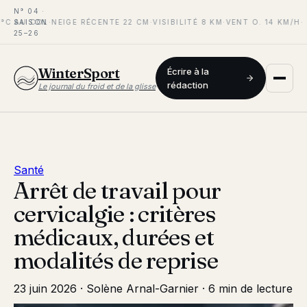
N° 04 ·
°C AU COL
SAISON
·
NEIGE RÉCENTE 22 CM
·
VISIBILITÉ 8 KM
·
VENT O. 14 KM/H
·
25–26
WinterSport
Écrire à la
rédaction
Le journal du froid et de la glisse
Santé
Arrêt de travail pour
cervicalgie : critères
médicaux, durées et
modalités de reprise
23 juin 2026
·
Solène Arnal-Garnier
·
6 min de lecture