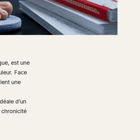
gue, est une
uleur. Face
vient une
idéale d’un
 chronicité