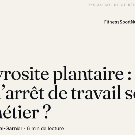
−3°C AU COL
·
NEIGE RÉC
Fitness
Sport
Nu
osite plantaire :
’arrêt de travail 
étier ?
al-Garnier
·
6 min de lecture