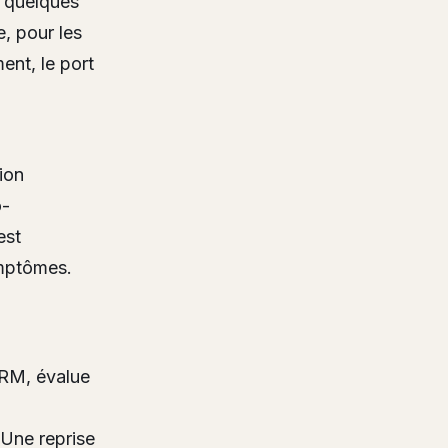
s quelques
e, pour les
ment, le port
tion
o-
est
ymptômes.
IRM, évalue
. Une reprise