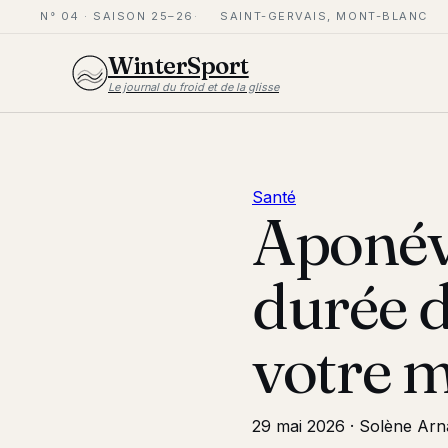
N° 04 · SAISON 25–26
SAINT-GERVAIS, MONT-BLANC
WinterSport
Le journal du froid et de la glisse
Santé
Aponévr
durée d
votre m
29 mai 2026
·
Solène Arn