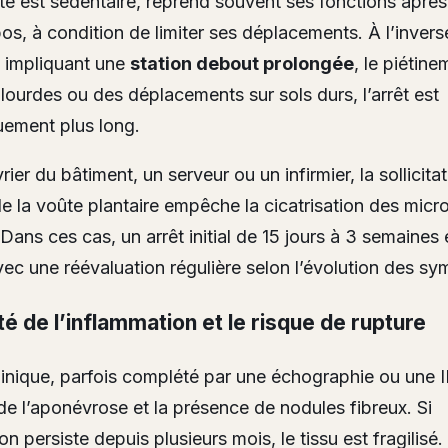
vité est sédentaire, reprend souvent ses fonctions aprè
pos, à condition de limiter ses déplacements. À l’invers
 impliquant une
station debout prolongée
, le piétine
lourdes ou des déplacements sur sols durs, l’arrêt est
uement plus long.
ier du bâtiment, un serveur ou un infirmier, la sollicita
e la voûte plantaire empêche la cicatrisation des micr
Dans ces cas, un arrêt initial de 15 jours à 3 semaines 
vec une réévaluation régulière selon l’évolution des s
té de l’inflammation et le risque de rupture
inique, parfois complété par une échographie ou une 
 de l’aponévrose et la présence de nodules fibreux. Si
on persiste depuis plusieurs mois, le tissu est fragilisé