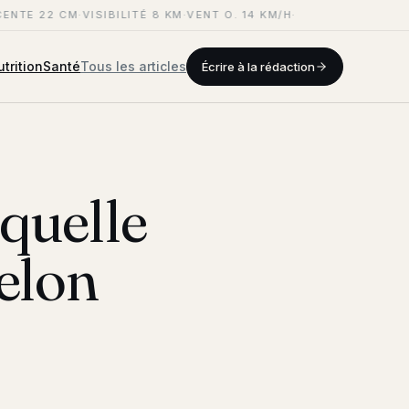
ENTE 22 CM
·
VISIBILITÉ 8 KM
·
VENT O. 14 KM/H
·
trition
Santé
Tous les articles
Écrire à la rédaction
 quelle
selon