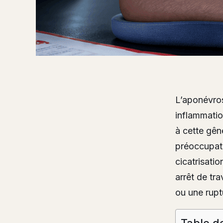
L’aponévros
inflammatio
à cette gêne
préoccupati
cicatrisatio
arrêt de tra
ou une rupt
Table d