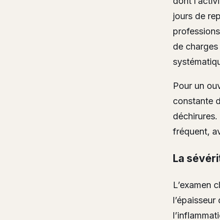
dont l’acti
jours de re
professions
de charges 
systématiq
Pour un ouvr
constante d
déchirures. 
fréquent, a
La sévéri
L’examen cl
l’épaisseur
l’inflammati