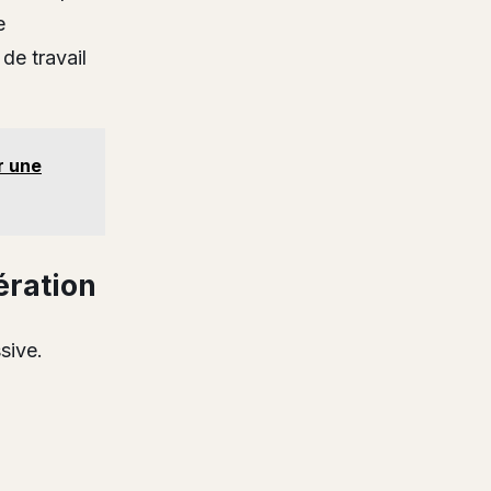
e
de travail
r une
ération
sive.