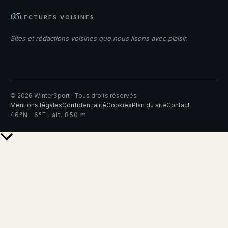
03
LECTURES VOISINES
Sites et rédactions voisines que nous lisons avec plaisir.
©
2026
WinterSport · Tous droits réservés
Mentions légales
Confidentialité
Cookies
Plan du site
Contact
46°N · 6°E · alt. 850 m
Retour
en
haut