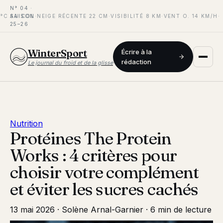
N° 04 ·
°C AU COL
SAISON
·
NEIGE RÉCENTE 22 CM
·
VISIBILITÉ 8 KM
·
VENT O. 14 KM/H
·
25–26
WinterSport
Écrire à la
rédaction
Le journal du froid et de la glisse
Nutrition
Protéines The Protein
Works : 4 critères pour
choisir votre complément
et éviter les sucres cachés
13 mai 2026
·
Solène Arnal-Garnier
·
6 min de lecture