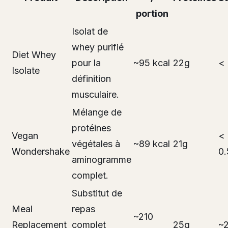
portion
Isolat de
whey purifié
Diet Whey
pour la
~95 kcal
22g
< 
Isolate
définition
musculaire.
Mélange de
protéines
Vegan
<
végétales à
~89 kcal
21g
Wondershake
0.
aminogramme
complet.
Substitut de
Meal
repas
~210
Replacement
complet
25g
~