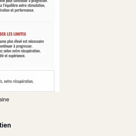
aine
tien