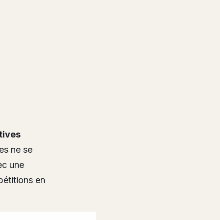
tives
ies ne se
ec une
pétitions en