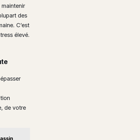
 maintenir
plupart des
maine. C’est
tress élevé.
ute
Dépasser
tion
e, de votre
bassin