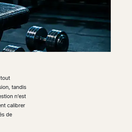
 tout
ion, tandis
stion n’est
t calibrer
és de