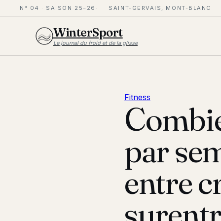
N° 04 · SAISON 25–26
SAINT-GERVAIS, MONT-BLANC
WinterSport
Le journal du froid et de la glisse
Fitness
Combie
par sem
entre c
surent