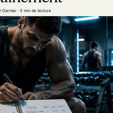
l-Garnier
·
5 min de lecture