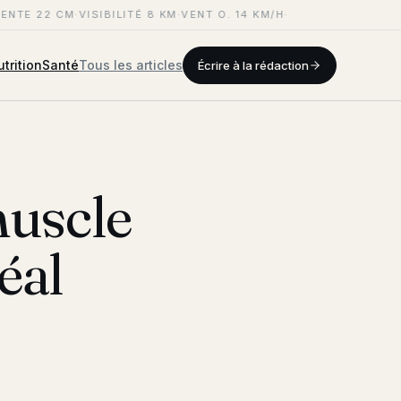
ENTE 22 CM
·
VISIBILITÉ 8 KM
·
VENT O. 14 KM/H
·
trition
Santé
Tous les articles
Écrire à la rédaction
muscle
éal