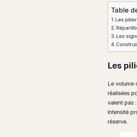
Table d
Les pili
Répartit
Les sign
Construi
Les pil
Le volume 
réalisées p
valent pas 
intensité p
réserve.