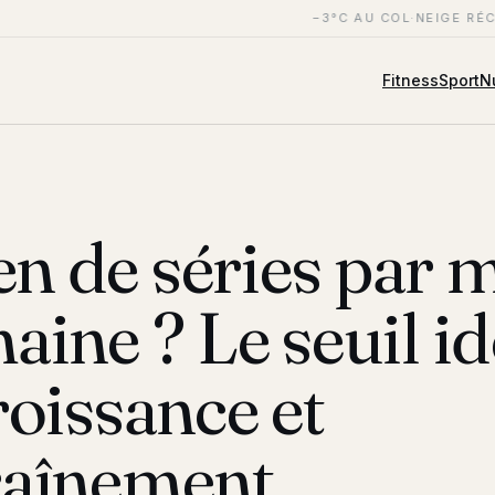
−3°C AU COL
·
NEIGE RÉC
Fitness
Sport
Nu
n de séries par 
aine ? Le seuil id
roissance et
raînement