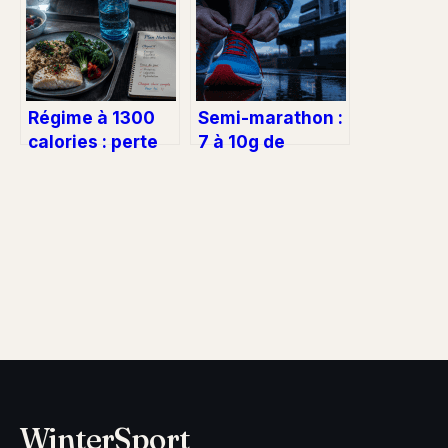
complément et
éviter les sucres
cachés
Régime à 1300
Semi-marathon :
calories : perte
7 à 10g de
de poids, risques
glucides par kilo
métaboliques et
et 3 réglages
équilibre
pour optimiser
nutritionnel
votre dernier
repas
WinterSport