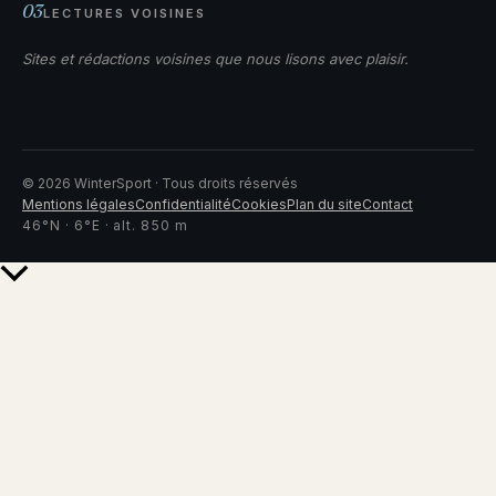
03
LECTURES VOISINES
Sites et rédactions voisines que nous lisons avec plaisir.
©
2026
WinterSport · Tous droits réservés
Mentions légales
Confidentialité
Cookies
Plan du site
Contact
46°N · 6°E · alt. 850 m
Retour
en
haut