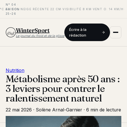
N° 04 ·
C AU COL
SAISON
·
NEIGE RÉCENTE 22 CM
·
VISIBILITÉ 8 KM
·
VENT O. 14 KM/H
·
25–26
WinterSport
Écrire à la
rédaction
Le journal du froid et de la glisse
Nutrition
Métabolisme après 50 ans :
3 leviers pour contrer le
ralentissement naturel
22 mai 2026
·
Solène Arnal-Garnier
·
6 min de lecture